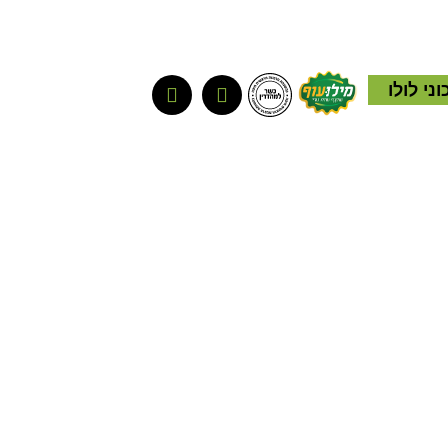
ני לולו