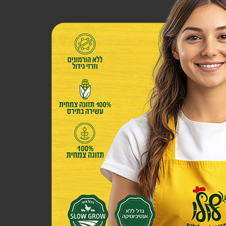
ית.
עם זאת
 הטוב