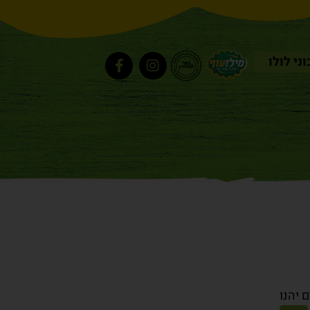
ני לולו
 יהנו