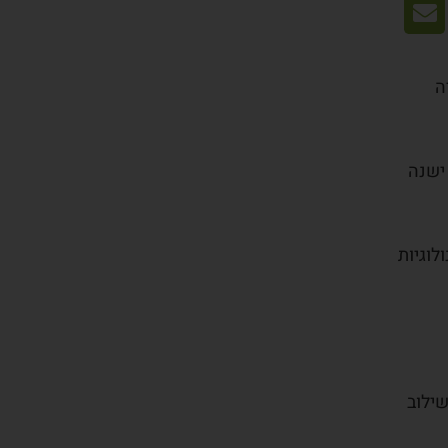
ה
 ישנה
לוגיות
נגישות בהתאם להמלצות התקן הישראלי (ת"י 5568) ולנגישות תכנים באינטרנט ברמת AA בשילוב