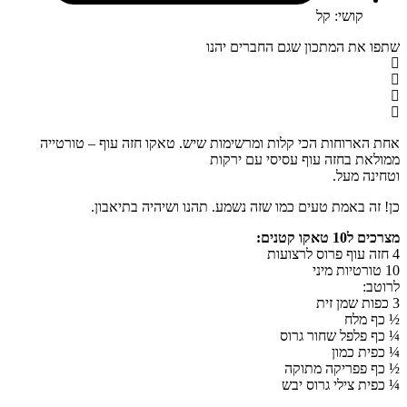
קושי: קל
שתפו את המתכון שגם החברים יהנו
אחת הארוחות הכי קלות ומרשימות שיש. טאקו חזה עוף – טורטייה
ממולאת בחזה עוף עסיסי עם ירקות
וטחינה מעל.
כן! זה באמת טעים כמו שזה נשמע. תהנו ושיהיה בתיאבון.
מצרכים ל10 טאקו קטנים:
4 חזה עוף פרוס לרצועות
10 טורטיות מיני
לרוטב:
3 כפות שמן זית
½ כף מלח
¼ כף פלפל שחור גרוס
¼ כפית כמון
½ כף פפריקה מתוקה
¼ כפית צילי גרוס יבש