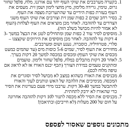
בקערה מערבבים את שוקי העוף יחד עם אורגנו, מלח, פלפל שחור
גרוס, טימין, גרידה מלימון, מיץ מחצי לימון ושמן זית. מעסים את
העוף בעזרת כפות הידיים עד שהתערובת מצפה את העוף.
בסיר רחב שמים 2 כפות שמן זית וצורבים את שוקי העוף משני
הצדדים עד להזהבה. לאחר מכן מוציאים את העוף לצלחת (העוף
לא אמור להיות מבושל בשלב הזה).
מוסיפים לסיר עוד 2 כפות שמן ומתחילים לטגן את הבצל במשך 3-
4 דקות עד להזהבה. לאחר מכן מוסיפים את הירוקים שקצצנו –
סלרי, פטרוזיליה, כוסברה, נענע ושום ומערבבים.
מחזירים את העוף לסיר, שמים 5-6 כוסות מים (עד שהמים כמעט
מכסים את שוקי העוף) ומכסים במכסה למשך 20 דקות בערך.
לאחר 20 דקות מתבלים במלח, פלפל שחור ולימון. טועמים
ומתקנים טעמים במידת הצורך (תכף יכנס האורז אז לא לדאוג אם
טיפה מלוח לכם).
מכניסים את האורז כשהוא במצב לא מבושל לסיר וסוגרים את
המכסה. מנימיכים את הלהבה של האש ונותנים לעוך והאורז
להתבשל במשך 30-40 דקות. ערבבו מידי פעם בעדינות את הסיר
כדי שהאורז לא ידבק לתחתית.
מכניסים את הסיר ללא מכסה לתנור ל10 דקות להזהבה אחרונה
על חום של 200 מעלות (לא חייבים) ובתיאבון!
מתכונים נוספים שאסור לפספס