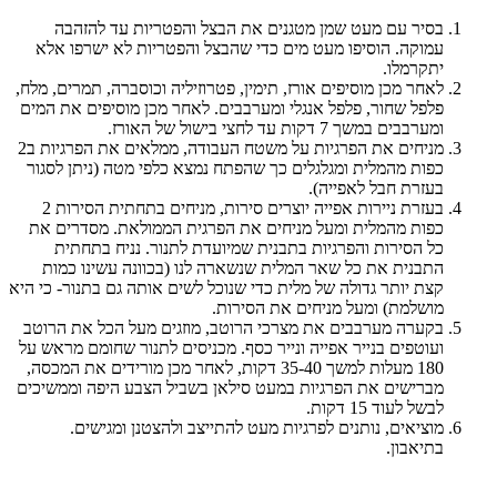
בסיר עם מעט שמן מטגנים את הבצל והפטריות עד להזהבה
עמוקה. הוסיפו מעט מים כדי שהבצל והפטריות לא ישרפו אלא
יתקרמלו.
לאחר מכן מוסיפים אורז, תימין, פטרוזיליה וכוסברה, תמרים, מלח,
פלפל שחור, פלפל אנגלי ומערבבים. לאחר מכן מוסיפים את המים
ומערבבים במשך 7 דקות עד לחצי בישול של האורז.
מניחים את הפרגיות על משטח העבודה, ממלאים את הפרגיות ב2
כפות מהמלית ומגלגלים כך שהפתח נמצא כלפי מטה (ניתן לסגור
בעזרת חבל לאפייה).
בעזרת ניירות אפייה יוצרים סירות, מניחים בתחתית הסירות 2
כפות מהמלית ומעל מניחים את הפרגית הממולאת. מסדרים את
כל הסירות והפרגיות בתבנית שמיועדת לתנור. נניח בתחתית
התבנית את כל שאר המלית שנשארה לנו (בכוונה עשינו כמות
קצת יותר גדולה של מלית כדי שנוכל לשים אותה גם בתנור- כי היא
מושלמת) ומעל מניחים את הסירות.
בקערה מערבבים את מצרכי הרוטב, מוזגים מעל הכל את הרוטב
ועוטפים בנייר אפייה ונייר כסף. מכניסים לתנור שחומם מראש על
180 מעלות למשך 35-40 דקות, לאחר מכן מורידים את המכסה,
מברישים את הפרגיות במעט סילאן בשביל הצבע היפה וממשיכים
לבשל לעוד 15 דקות.
מוציאים, נותנים לפרגיות מעט להתייצב ולהצטנן ומגישים.
בתיאבון.