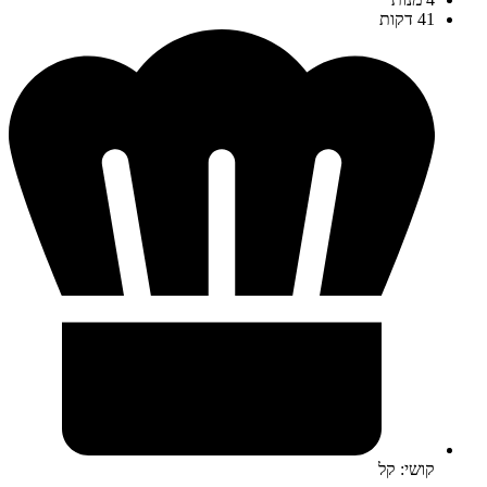
41 דקות
קושי: קל