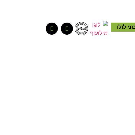
ני לולו